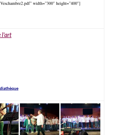
Veschambre2.pdf” width=”300″ height=”400″]
l’art
édiathèque