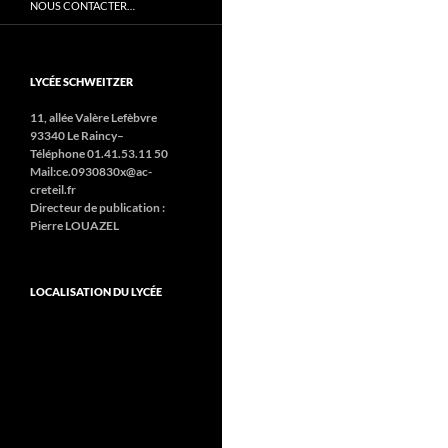
NOUS CONTACTER…
LYCÉE SCHWEITZER
11, allée Valère Lefèbvre
93340 Le Raincy–
Téléphone 01.41.53.11 50
Mail:ce.0930830x@ac-
creteil.fr
Directeur de publication :
Pierre LOUAZEL
LOCALISATION DU LYCÉE