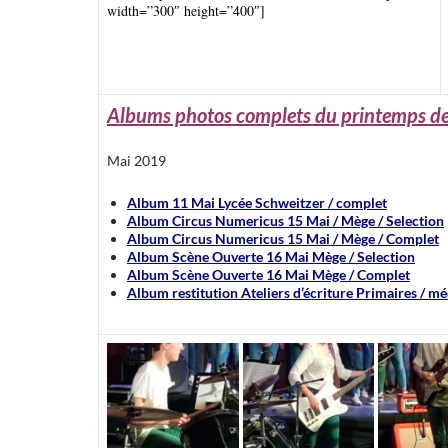
width=”300″ height=”400″]
Albums photos complets du printemps de 
Mai 2019
Album 11 Mai Lycée Schweitzer / complet
Album Circus Numericus 15 Mai / Mège / Selection
Album Circus Numericus 15 Mai / Mège / Complet
Album Scène Ouverte 16 Mai Mège / Selection
Album Scène Ouverte 16 Mai Mège / Complet
Album restitution Ateliers d’écriture Primaires / m