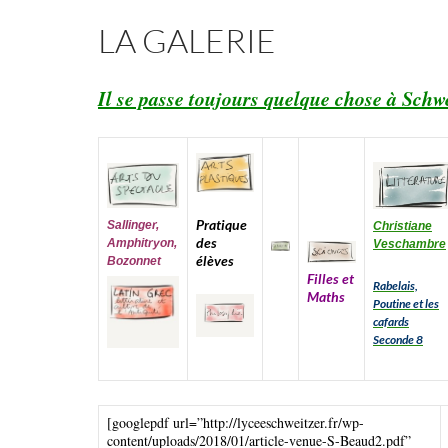
LA GALERIE
Il se passe toujours quelque chose à Sch
Pratique
Sallinger,
Christiane
des
Amphitryon,
Veschambre
élèves
Bozonnet
Filles et
Rabelais,
Maths
Poutine et les
cafards
Seconde 8
[googlepdf url=”http://lyceeschweitzer.fr/wp-
content/uploads/2018/01/article-venue-S-Beaud2.pdf”