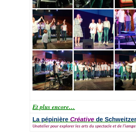
Et plus encore…
La pépinière
Créative
de Schweitze
Unatelier pour explorer les arts du spectacle et de l’iamg