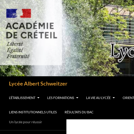
Aller
au
contenu
Recherche
Lycée Albert Schweitzer
L’ÉTABLISSEMENT
LES FORMATIONS
LA VIE AU LYCÉE
ORIEN
LIENS INSTITUTIONNELS UTILES
RÉSULTATS DU BAC
Un lycée pour réussir