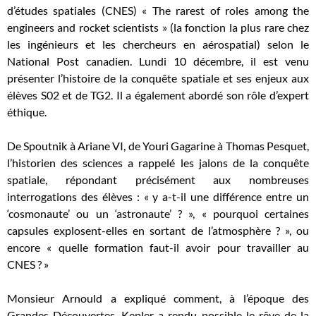
d’études spatiales (CNES) « The rarest of roles among the
engineers and rocket scientists » (la fonction la plus rare chez
les ingénieurs et les chercheurs en aérospatial) selon le
National Post canadien. Lundi 10 décembre, il est venu
présenter l’histoire de la conquête spatiale et ses enjeux aux
élèves S02 et de TG2. Il a également abordé son rôle d’expert
éthique.
De Spoutnik à Ariane VI, de Youri Gagarine à Thomas Pesquet,
l’historien des sciences a rappelé les jalons de la conquête
spatiale, répondant précisément aux nombreuses
interrogations des élèves : « y a-t-il une différence entre un
‘cosmonaute’ ou un ‘astronaute’ ? », « pourquoi certaines
capsules explosent-elles en sortant de l’atmosphère ? », ou
encore « quelle formation faut-il avoir pour travailler au
CNES ? »
Monsieur Arnould a expliqué comment, à l’époque des
Grandes Découvertes, Kepler a rendu possible le rêve de la