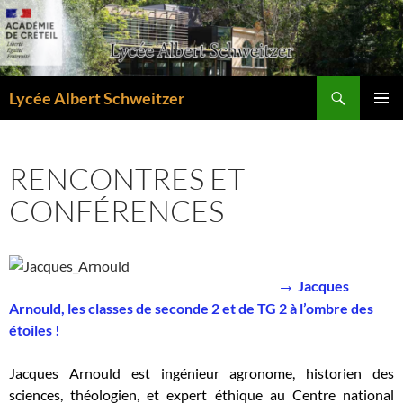
Aller
au
contenu
Recherche
Lycée Albert Schweitzer
MENU
PRINCI
RENCONTRES ET
CONFÉRENCES
→
Jacques
Arnould, les classes de seconde 2 et de TG 2 à l’ombre des
étoiles !
Jacques Arnould est ingénieur agronome, historien des
sciences, théologien, et expert éthique au Centre national