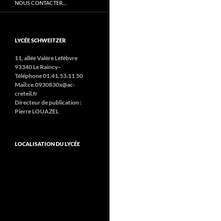
NOUS CONTACTER…
LYCÉE SCHWEITZER
11, allée Valère Lefèbvre
93340 Le Raincy–
Téléphone 01.41.53.11 50
Mail:ce.0930830x@ac-
creteil.fr
Directeur de publication :
Pierre LOUAZEL
LOCALISATION DU LYCÉE