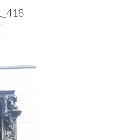
1_418
ES