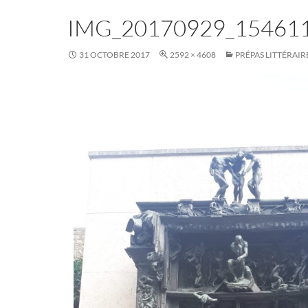
IMG_20170929_15461
31 OCTOBRE 2017
2592 × 4608
PRÉPAS LITTÉRAIR