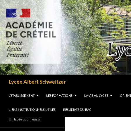
Aller
au
contenu
Recherche
Lycée Albert Schweitzer
L’ÉTABLISSEMENT
LES FORMATIONS
LA VIE AU LYCÉE
ORIEN
LIENS INSTITUTIONNELS UTILES
RÉSULTATS DU BAC
Un lycée pour réussir