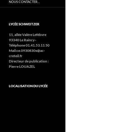
NOUS CONTACTER…
LYCÉE SCHWEITZER
11, allée Valère Lefèbvre
93340 Le Raincy–
Téléphone 01.41.53.11 50
Mail:ce.0930830x@ac-
creteil.fr
Directeur de publication :
Pierre LOUAZEL
LOCALISATION DU LYCÉE