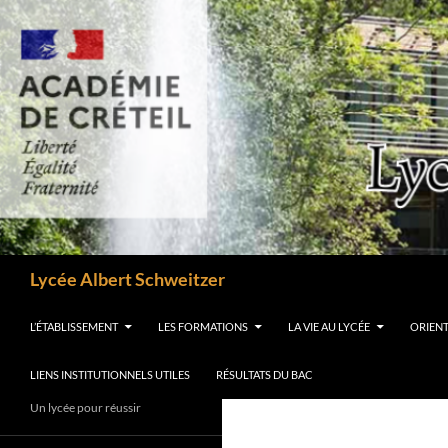
Aller
au
contenu
Recherche
Lycée Albert Schweitzer
L’ÉTABLISSEMENT
LES FORMATIONS
LA VIE AU LYCÉE
ORIEN
LIENS INSTITUTIONNELS UTILES
RÉSULTATS DU BAC
Un lycée pour réussir