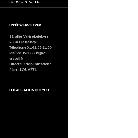
NOUS CONTACTER…
LYCÉE SCHWEITZER
11, allée Valère Lefèbvre
93340 Le Raincy–
Téléphone 01.41.53.11 50
Mail:ce.0930830x@ac-
creteil.fr
Directeur de publication :
Pierre LOUAZEL
LOCALISATION DU LYCÉE