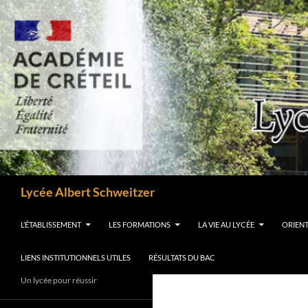
Aller
au
contenu
Recherche
Lycée Albert Schweitzer
L’ÉTABLISSEMENT
LES FORMATIONS
LA VIE AU LYCÉE
ORIEN
LIENS INSTITUTIONNELS UTILES
RÉSULTATS DU BAC
Un lycée pour réussir