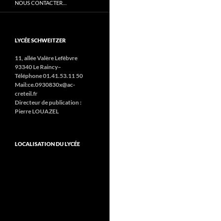
NOUS CONTACTER…
LYCÉE SCHWEITZER
11, allée Valère Lefèbvre
93340 Le Raincy–
Téléphone 01.41.53.11 50
Mail:ce.0930830x@ac-
creteil.fr
Directeur de publication :
Pierre LOUAZEL
LOCALISATION DU LYCÉE