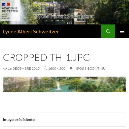
Aller
au
contenu
Recherche
Lycée Albert Schweitzer
MENU
PRINCI
CROPPED-TH-1.JPG
16 DÉCEMBRE 2015
1600 × 200
INFOS EN CONTINU
Image précédente