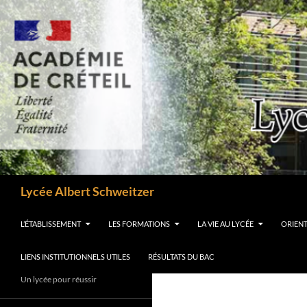
Aller
au
contenu
Recherche
Lycée Albert Schweitzer
L’ÉTABLISSEMENT
LES FORMATIONS
LA VIE AU LYCÉE
ORIEN
LIENS INSTITUTIONNELS UTILES
RÉSULTATS DU BAC
Un lycée pour réussir