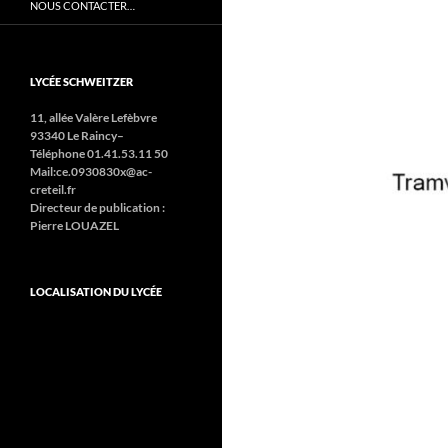
NOUS CONTACTER…
LYCÉE SCHWEITZER
11, allée Valère Lefèbvre
93340 Le Raincy–
Téléphone 01.41.53.11 50
Mail:ce.0930830x@ac-
creteil.fr
Directeur de publication :
Pierre LOUAZEL
LOCALISATION DU LYCÉE