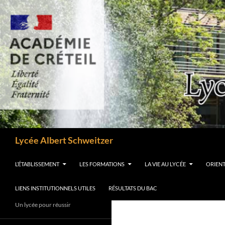
Aller
au
contenu
Recherche
Lycée Albert Schweitzer
L’ÉTABLISSEMENT
LES FORMATIONS
LA VIE AU LYCÉE
ORIEN
LIENS INSTITUTIONNELS UTILES
RÉSULTATS DU BAC
Un lycée pour réussir