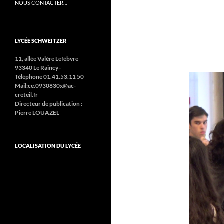
NOUS CONTACTER…
LYCÉE SCHWEITZER
11, allée Valère Lefèbvre
93340 Le Raincy–
Téléphone 01.41.53.11 50
Mail:ce.0930830x@ac-
creteil.fr
Directeur de publication :
Pierre LOUAZEL
LOCALISATION DU LYCÉE