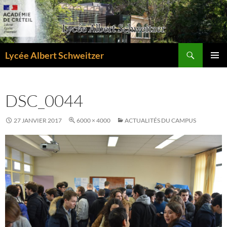
Aller
au
contenu
Recherche
Lycée Albert Schweitzer
MENU
PRINCI
DSC_0044
27 JANVIER 2017
6000 × 4000
ACTUALITÉS DU CAMPUS