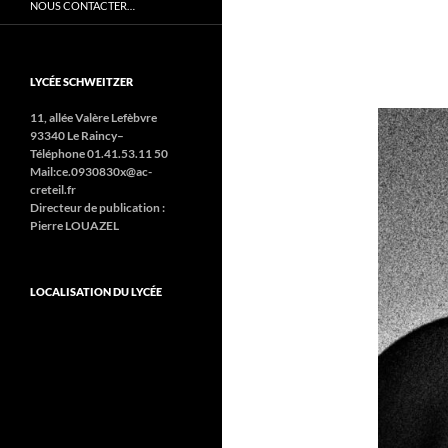
NOUS CONTACTER…
LYCÉE SCHWEITZER
11, allée Valère Lefèbvre
93340 Le Raincy–
Téléphone 01.41.53.11 50
Mail:ce.0930830x@ac-
creteil.fr
Directeur de publication :
Pierre LOUAZEL
LOCALISATION DU LYCÉE