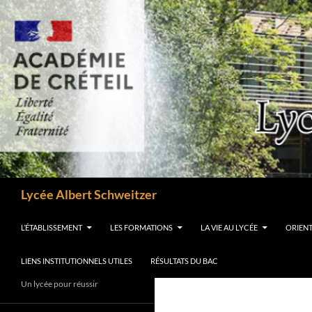
Aller
au
contenu
Recherche
Lycée Albert Schweitzer
L’ÉTABLISSEMENT
LES FORMATIONS
LA VIE AU LYCÉE
ORIEN
LIENS INSTITUTIONNELS UTILES
RÉSULTATS DU BAC
Un lycée pour réussir