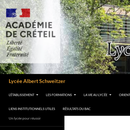
Aller
au
contenu
Recherche
Lycée Albert Schweitzer
L’ÉTABLISSEMENT
LES FORMATIONS
LA VIE AU LYCÉE
ORIEN
LIENS INSTITUTIONNELS UTILES
RÉSULTATS DU BAC
Un lycée pour réussir