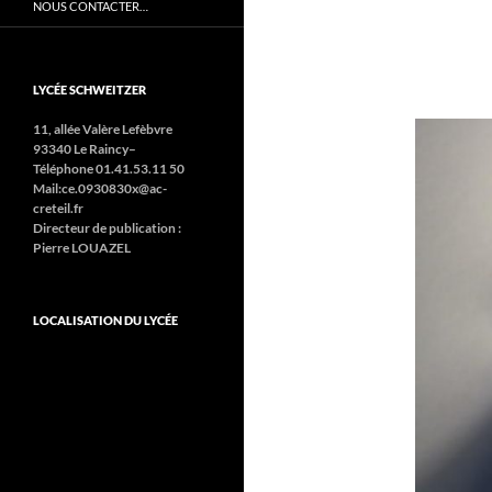
NOUS CONTACTER…
LYCÉE SCHWEITZER
11, allée Valère Lefèbvre
93340 Le Raincy–
Téléphone 01.41.53.11 50
Mail:ce.0930830x@ac-
creteil.fr
Directeur de publication :
Pierre LOUAZEL
LOCALISATION DU LYCÉE