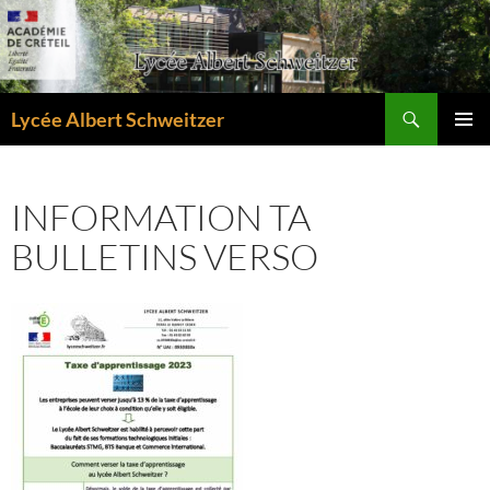
Aller
au
contenu
Recherche
Lycée Albert Schweitzer
MENU
PRINCI
INFORMATION TA
BULLETINS VERSO