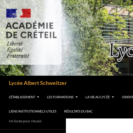
Aller
au
contenu
Recherche
Lycée Albert Schweitzer
L’ÉTABLISSEMENT
LES FORMATIONS
LA VIE AU LYCÉE
ORIEN
LIENS INSTITUTIONNELS UTILES
RÉSULTATS DU BAC
Un lycée pour réussir