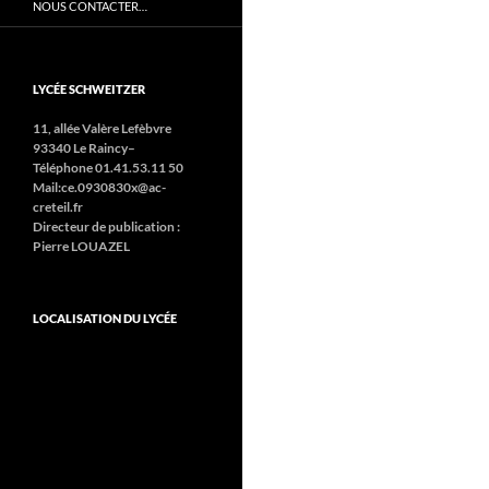
NOUS CONTACTER…
LYCÉE SCHWEITZER
11, allée Valère Lefèbvre
93340 Le Raincy–
Téléphone 01.41.53.11 50
Mail:ce.0930830x@ac-
creteil.fr
Directeur de publication :
Pierre LOUAZEL
LOCALISATION DU LYCÉE