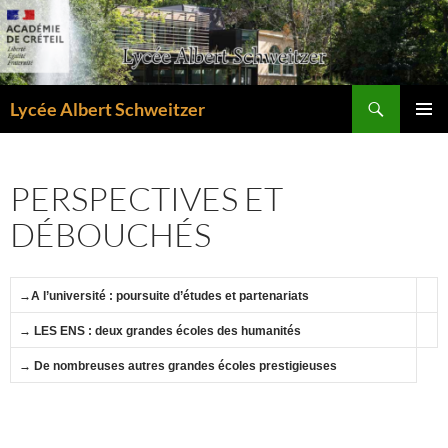
Aller
au
contenu
Recherche
Lycée Albert Schweitzer
MENU
PRINCI
PERSPECTIVES ET
DÉBOUCHÉS
→A l’université : poursuite d’études et partenariats
→ LES ENS : deux grandes écoles des humanités
→ De nombreuses autres grandes écoles prestigieuses