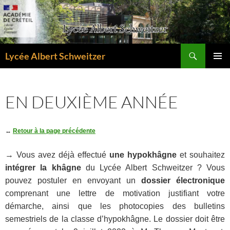
Aller
au
contenu
Recherche
Lycée Albert Schweitzer
MENU
PRINCI
EN DEUXIÈME ANNÉE
↔
Retour à la page précédente
→ Vous avez déjà effectué
une hypokhâgne
et souhaitez
intégrer la khâgne
du Lycée Albert Schweitzer ? Vous
pouvez postuler en envoyant un
dossier électronique
comprenant une lettre de motivation justifiant votre
démarche, ainsi que les photocopies des bulletins
semestriels de la classe d’hypokhâgne. Le dossier doit être