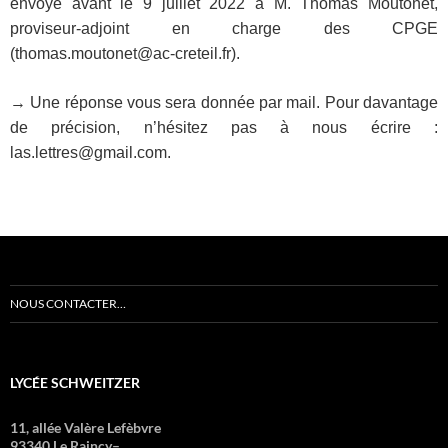
envoyé avant le 9 juillet 2022 à M. Thomas Moutonet,
proviseur-adjoint en charge des CPGE
(thomas.moutonet@ac-creteil.fr).
→ Une réponse vous sera donnée par mail. Pour davantage
de précision, n’hésitez pas à nous écrire :
las.lettres@gmail.com.
NOUS CONTACTER…
LYCÉE SCHWEITZER
11, allée Valère Lefèbvre
93340 Le Raincy–