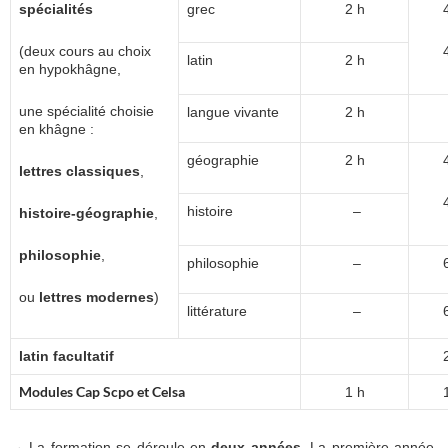
spécialités
grec
2 h
(deux cours au choix
latin
2 h
en hypokhâgne,
une spécialité choisie
langue vivante
2 h
en khâgne :
géographie
2 h
lettres classiques
,
histoire
–
histoire-géographie
,
philosophie
,
philosophie
–
ou
lettres modernes
)
littérature
–
latin facultatif
Modules Cap Scpo et Celsa
1 h
→ La formation se déroule en
deux années
. La première année,