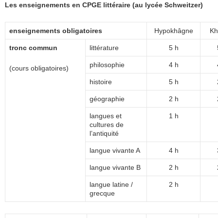
Les enseignements en CPGE littéraire (au lycée Schweitzer)
enseignements obligatoires
Hypokhâgne
Kh
tronc commun
littérature
5 h
philosophie
4 h
(cours obligatoires)
histoire
5 h
géographie
2 h
langues et
1 h
cultures de
l’antiquité
langue vivante A
4 h
langue vivante B
2 h
langue latine /
2 h
grecque