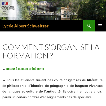
Aller
au
contenu
Recherche
Lycée Albert Schweitzer
MENU
PRINCI
COMMENT S’ORGANISE LA
FORMATION ?
↔
Retour à la page précédente
→ Tous les étudiants suivent des cours obligatoires de
littérature
,
de
philosophie
, d’
histoire
, de
géographie
, de
langues vivantes
,
de
langues et culture de l’antiquité
. Ils doivent en outre choisir
parmi un certain nombre d’enseignements dits de spécialité.