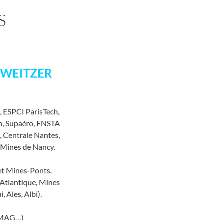
S
HWEITZER
, ESPCI ParisTech,
ch, Supaéro, ENSTA
, Centrale Nantes,
, Mines de Nancy.
 et Mines-Ponts.
Atlantique, Mines
 Ales, Albi).
IMAG…)