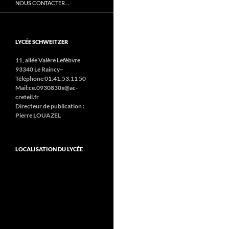
NOUS CONTACTER…
LYCÉE SCHWEITZER
11, allée Valère Lefèbvre
93340 Le Raincy–
Téléphone 01.41.53.11 50
Mail:ce.0930830x@ac-
creteil.fr
Directeur de publication :
Pierre LOUAZEL
LOCALISATION DU LYCÉE