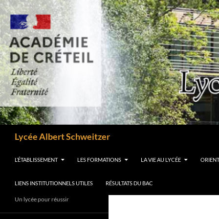
Aller
au
contenu
Recherche
Lycée Albert Schweitzer
L’ÉTABLISSEMENT
LES FORMATIONS
LA VIE AU LYCÉE
ORIEN
LIENS INSTITUTIONNELS UTILES
RÉSULTATS DU BAC
Un lycée pour réussir