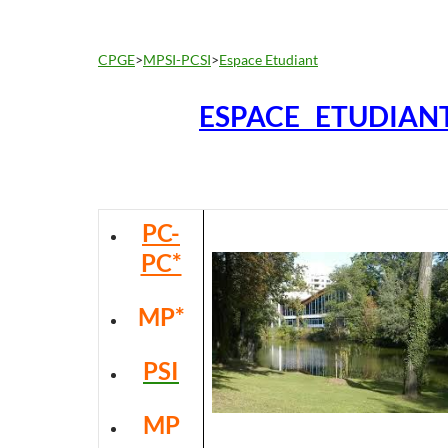
CPGE
>
MPSI-PCSI
>
Espace Etudiant
ESPACE ETUDIAN
PC-
PC*
MP*
PSI
MP