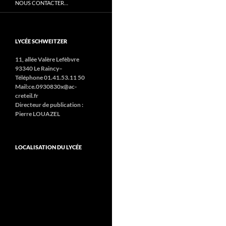
NOUS CONTACTER…
LYCÉE SCHWEITZER
11, allée Valère Lefèbvre
93340 Le Raincy–
Téléphone 01.41.53.11 50
Mail:ce.0930830x@ac-
creteil.fr
Directeur de publication :
Pierre LOUAZEL
LOCALISATION DU LYCÉE