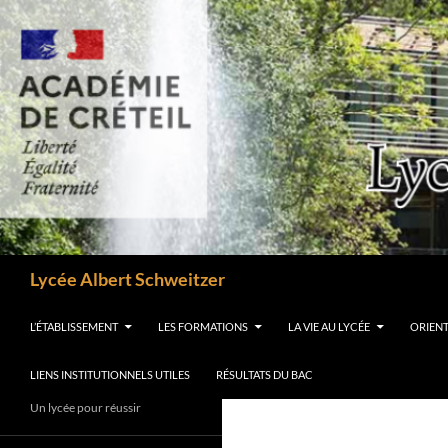
Aller
au
contenu
Recherche
Lycée Albert Schweitzer
L’ÉTABLISSEMENT
LES FORMATIONS
LA VIE AU LYCÉE
ORIEN
LIENS INSTITUTIONNELS UTILES
RÉSULTATS DU BAC
Un lycée pour réussir