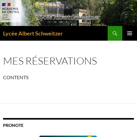
Aller
au
contenu
Recherche
Lycée Albert Schweitzer
MENU
PRINCI
MES RÉSERVATIONS
CONTENTS
PRONOTE