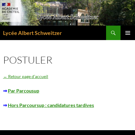
Aller
au
contenu
Recherche
Lycée Albert Schweitzer
MENU
PRINCI
POSTULER
↔ Retour page d’accueil
⇒
Par Parcousup
⇒
Hors Parcoursup : candidatures tardives