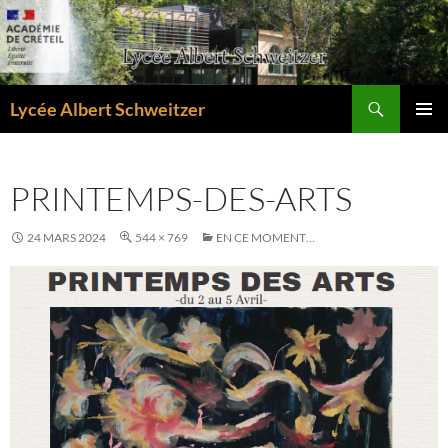
Aller
au
contenu
Recherche
Lycée Albert Schweitzer
MENU
PRINCI
PRINTEMPS-DES-ARTS
24 MARS 2024
544 × 769
EN CE MOMENT…